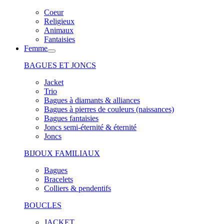
Coeur
Religieux
Animaux
Fantaisies
Femme
BAGUES ET JONCS
Jacket
Trio
Bagues à diamants & alliances
Bagues à pierres de couleurs (naissances)
Bagues fantaisies
Joncs semi-éternité & éternité
Joncs
BIJOUX FAMILIAUX
Bagues
Bracelets
Colliers & pendentifs
BOUCLES
JACKET