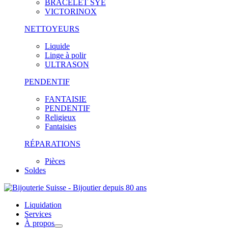
BRACELET SYE
VICTORINOX
NETTOYEURS
Liquide
Linge à polir
ULTRASON
PENDENTIF
FANTAISIE
PENDENTIF
Religieux
Fantaisies
RÉPARATIONS
Pièces
Soldes
Liquidation
Services
À propos