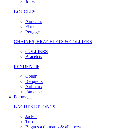
Joncs
BOUCLES
Anneaux
Fixes
Perçage
CHAINES, BRACELETS & COLLIERS
COLLIERS
Bracelets
PENDENTIF
Coeur
Religieux
Animaux
Fantaisies
Femme
BAGUES ET JONCS
Jacket
Trio
Bagues à diamants & alliances