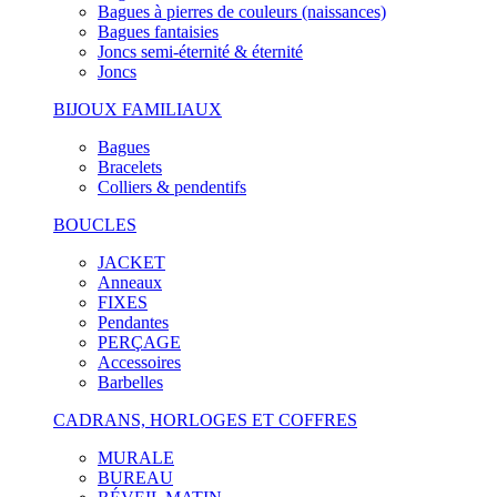
Bagues à pierres de couleurs (naissances)
Bagues fantaisies
Joncs semi-éternité & éternité
Joncs
BIJOUX FAMILIAUX
Bagues
Bracelets
Colliers & pendentifs
BOUCLES
JACKET
Anneaux
FIXES
Pendantes
PERÇAGE
Accessoires
Barbelles
CADRANS, HORLOGES ET COFFRES
MURALE
BUREAU