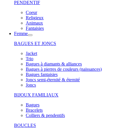
PENDENTIF
Coeur
Religieux
Animaux
Fantaisies
Femme
BAGUES ET JONCS
Jacket
Trio
Bagues à diamants & alliances
Bagues à pierres de couleurs (naissances)
Bagues fantaisies
Joncs semi-éternité & éternité
Joncs
BIJOUX FAMILIAUX
Bagues
Bracelets
Colliers & pendentifs
BOUCLES