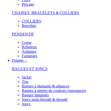
Perçage
CHAINES, BRACELETS & COLLIERS
COLLIERS
Bracelets
PENDENTIF
Coeur
Religieux
Animaux
Fantaisies
Femme
BAGUES ET JONCS
Jacket
Trio
Bagues à diamants & alliances
Bagues à pierres de couleurs (naissances)
Bagues fantaisies
Joncs semi-éternité & éternité
Joncs