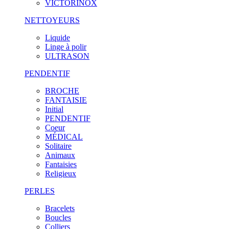
VICTORINOX
NETTOYEURS
Liquide
Linge à polir
ULTRASON
PENDENTIF
BROCHE
FANTAISIE
Initial
PENDENTIF
Coeur
MÉDICAL
Solitaire
Animaux
Fantaisies
Religieux
PERLES
Bracelets
Boucles
Colliers