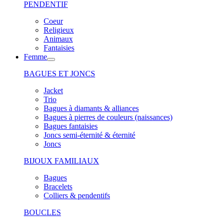
PENDENTIF
Coeur
Religieux
Animaux
Fantaisies
Femme
BAGUES ET JONCS
Jacket
Trio
Bagues à diamants & alliances
Bagues à pierres de couleurs (naissances)
Bagues fantaisies
Joncs semi-éternité & éternité
Joncs
BIJOUX FAMILIAUX
Bagues
Bracelets
Colliers & pendentifs
BOUCLES