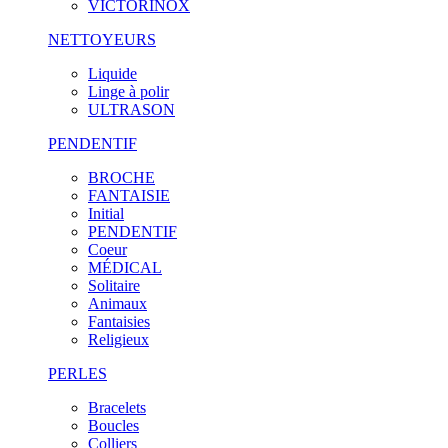
VICTORINOX
NETTOYEURS
Liquide
Linge à polir
ULTRASON
PENDENTIF
BROCHE
FANTAISIE
Initial
PENDENTIF
Coeur
MÉDICAL
Solitaire
Animaux
Fantaisies
Religieux
PERLES
Bracelets
Boucles
Colliers