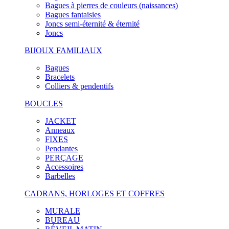
Bagues à pierres de couleurs (naissances)
Bagues fantaisies
Joncs semi-éternité & éternité
Joncs
BIJOUX FAMILIAUX
Bagues
Bracelets
Colliers & pendentifs
BOUCLES
JACKET
Anneaux
FIXES
Pendantes
PERÇAGE
Accessoires
Barbelles
CADRANS, HORLOGES ET COFFRES
MURALE
BUREAU