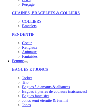
Perçage
CHAINES, BRACELETS & COLLIERS
COLLIERS
Bracelets
PENDENTIF
Coeur
Religieux
Animaux
Fantaisies
Femme
BAGUES ET JONCS
Jacket
Trio
Bagues à diamants & alliances
Bagues à pierres de couleurs (naissances)
Bagues fantaisies
Joncs semi-éternité & éternité
Joncs