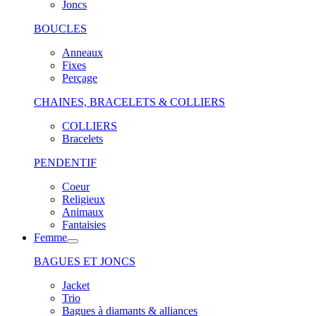
Joncs
BOUCLES
Anneaux
Fixes
Perçage
CHAINES, BRACELETS & COLLIERS
COLLIERS
Bracelets
PENDENTIF
Coeur
Religieux
Animaux
Fantaisies
Femme
BAGUES ET JONCS
Jacket
Trio
Bagues à diamants & alliances