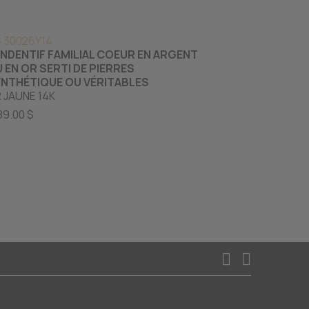
 30026Y14
PG 30010W
NDENTIF FAMILIAL COEUR EN ARGENT
PENDENTIF CO
 EN OR SERTI DE PIERRES
OR BLANC 10
NTHÉTIQUE OU VÉRITABLES
869.00 $
 JAUNE 14K
89.00 $