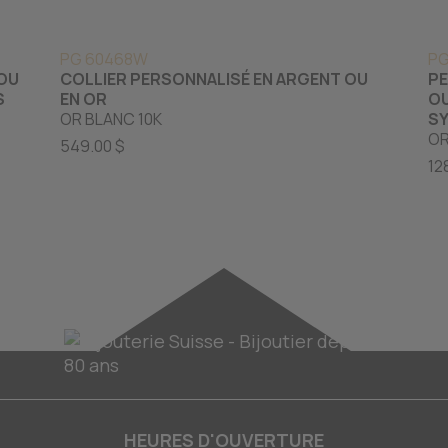
PG 60468W
PG
 OU
COLLIER PERSONNALISÉ EN ARGENT OU
PE
S
EN OR
OU
OR BLANC 10K
SY
OR
549.00 $
12
HEURES D'OUVERTURE