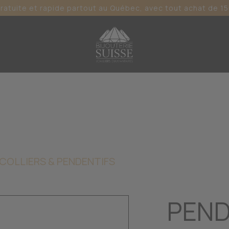
gratuite et rapide partout au Québec, avec tout achat de 15
COLLIERS & PENDENTIFS
PEND