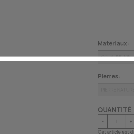
Matériaux:
Pierres:
QUANTITÉ
-
+
Cet article est 