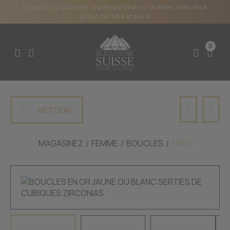
Livraison gratuite et rapide partout au Québec, avec tout
achat de 150$ et plus!
0
RETOUR
MAGASINEZ
FEMME
BOUCLES
FIXES