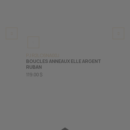
PJ R2LC6NA00J
SJ BO
BOUCLES ANNEAUX ELLE ARGENT
BOUCL
RUBAN
SERTI
OR BL
119.00 $
595.00