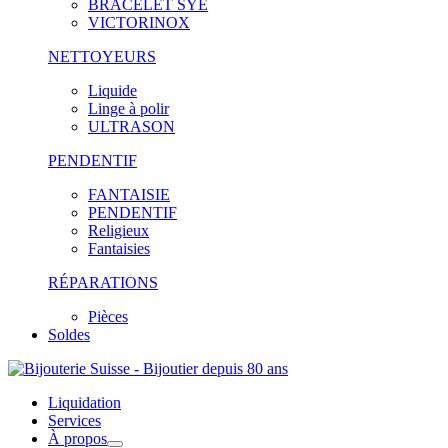
BRACELET SYE
VICTORINOX
NETTOYEURS
Liquide
Linge à polir
ULTRASON
PENDENTIF
FANTAISIE
PENDENTIF
Religieux
Fantaisies
RÉPARATIONS
Pièces
Soldes
Liquidation
Services
À propos