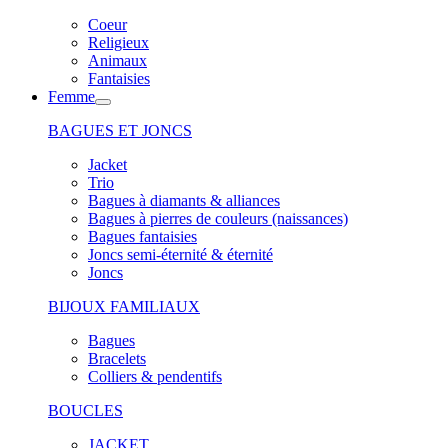
Coeur
Religieux
Animaux
Fantaisies
Femme
BAGUES ET JONCS
Jacket
Trio
Bagues à diamants & alliances
Bagues à pierres de couleurs (naissances)
Bagues fantaisies
Joncs semi-éternité & éternité
Joncs
BIJOUX FAMILIAUX
Bagues
Bracelets
Colliers & pendentifs
BOUCLES
JACKET