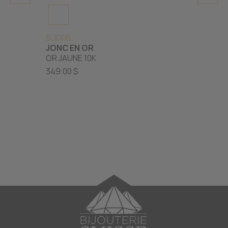
S JD06
ML J10
JONC EN OR
JONC 
OR JAUNE 10K
FIT 4
OR BL
349.00 $
619.00