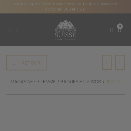
Livraison gratuite et rapide partout au Québec, avec tout
achat de 150$ et plus!
0
RETOUR
MAGASINEZ
FEMME
BAGUES ET JONCS
JONCS