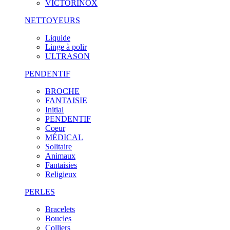
VICTORINOX
NETTOYEURS
Liquide
Linge à polir
ULTRASON
PENDENTIF
BROCHE
FANTAISIE
Initial
PENDENTIF
Coeur
MÉDICAL
Solitaire
Animaux
Fantaisies
Religieux
PERLES
Bracelets
Boucles
Colliers