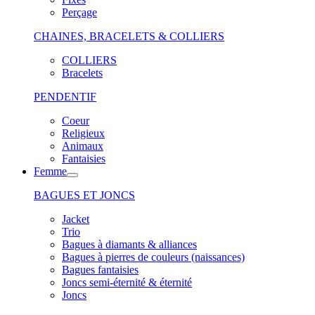
Perçage
CHAINES, BRACELETS & COLLIERS
COLLIERS
Bracelets
PENDENTIF
Coeur
Religieux
Animaux
Fantaisies
Femme
BAGUES ET JONCS
Jacket
Trio
Bagues à diamants & alliances
Bagues à pierres de couleurs (naissances)
Bagues fantaisies
Joncs semi-éternité & éternité
Joncs