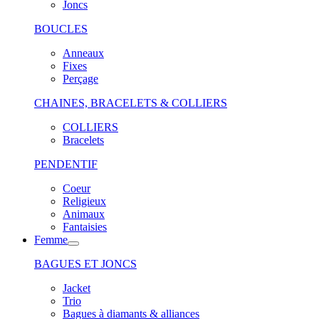
Joncs
BOUCLES
Anneaux
Fixes
Perçage
CHAINES, BRACELETS & COLLIERS
COLLIERS
Bracelets
PENDENTIF
Coeur
Religieux
Animaux
Fantaisies
Femme
BAGUES ET JONCS
Jacket
Trio
Bagues à diamants & alliances