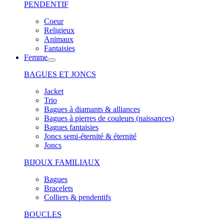
PENDENTIF
Coeur
Religieux
Animaux
Fantaisies
Femme
BAGUES ET JONCS
Jacket
Trio
Bagues à diamants & alliances
Bagues à pierres de couleurs (naissances)
Bagues fantaisies
Joncs semi-éternité & éternité
Joncs
BIJOUX FAMILIAUX
Bagues
Bracelets
Colliers & pendentifs
BOUCLES