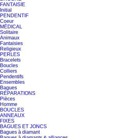
FANTAISIE
Initial
PENDENTIF
Coeur
MÉDICAL
Solitaire
Animaux
Fantaisies
Religieux
PERLES
Bracelets
Boucles
Colliers
Pendentifs
Ensembles
Bagues
RÉPARATIONS
Pièces
Homme
BOUCLES
ANNEAUX
FIXES
BAGUES ET JONCS
Bagues à diamant
Bagues à diamants & alliances