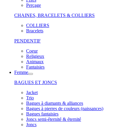
Perçage
CHAINES, BRACELETS & COLLIERS
COLLIERS
Bracelets
PENDENTIF
Coeur
Religieux
Animaux
Fantaisies
Femme
BAGUES ET JONCS
Jacket
Trio
Bagues à diamants & alliances
Bagues à pierres de couleurs (naissances)
Bagues fantaisies
Joncs semi-éternité & éternité
Joncs