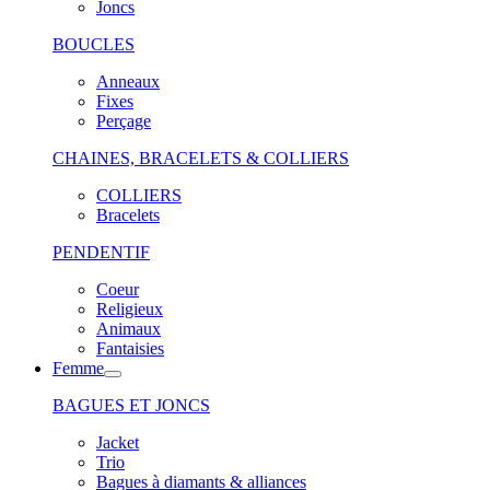
Joncs
BOUCLES
Anneaux
Fixes
Perçage
CHAINES, BRACELETS & COLLIERS
COLLIERS
Bracelets
PENDENTIF
Coeur
Religieux
Animaux
Fantaisies
Femme
BAGUES ET JONCS
Jacket
Trio
Bagues à diamants & alliances