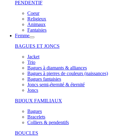
PENDENTIF
Coeur
Religieux
Animaux
Fantaisies
Femme
BAGUES ET JONCS
Jacket
Trio
Bagues à diamants & alliances
Bagues à pierres de couleurs (naissances)
Bagues fantaisies
Joncs semi-éternité & éternité
Joncs
BIJOUX FAMILIAUX
Bagues
Bracelets
Colliers & pendentifs
BOUCLES