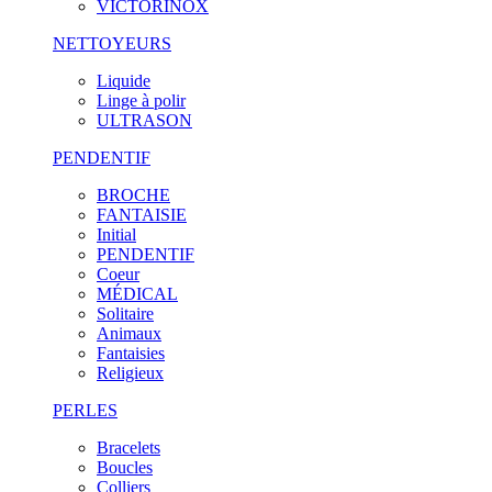
VICTORINOX
NETTOYEURS
Liquide
Linge à polir
ULTRASON
PENDENTIF
BROCHE
FANTAISIE
Initial
PENDENTIF
Coeur
MÉDICAL
Solitaire
Animaux
Fantaisies
Religieux
PERLES
Bracelets
Boucles
Colliers