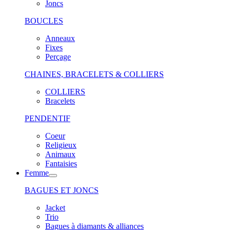
Joncs
BOUCLES
Anneaux
Fixes
Perçage
CHAINES, BRACELETS & COLLIERS
COLLIERS
Bracelets
PENDENTIF
Coeur
Religieux
Animaux
Fantaisies
Femme
BAGUES ET JONCS
Jacket
Trio
Bagues à diamants & alliances