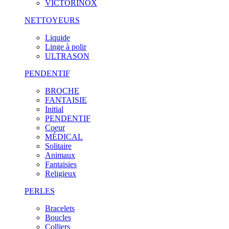
VICTORINOX
NETTOYEURS
Liquide
Linge à polir
ULTRASON
PENDENTIF
BROCHE
FANTAISIE
Initial
PENDENTIF
Coeur
MÉDICAL
Solitaire
Animaux
Fantaisies
Religieux
PERLES
Bracelets
Boucles
Colliers