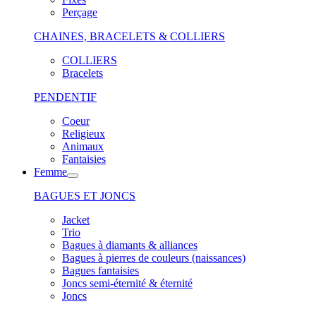
Perçage
CHAINES, BRACELETS & COLLIERS
COLLIERS
Bracelets
PENDENTIF
Coeur
Religieux
Animaux
Fantaisies
Femme
BAGUES ET JONCS
Jacket
Trio
Bagues à diamants & alliances
Bagues à pierres de couleurs (naissances)
Bagues fantaisies
Joncs semi-éternité & éternité
Joncs