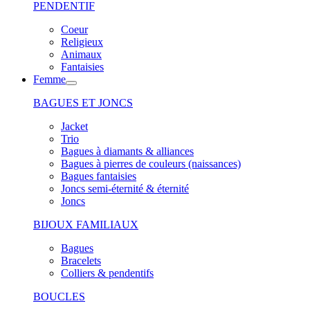
PENDENTIF
Coeur
Religieux
Animaux
Fantaisies
Femme
BAGUES ET JONCS
Jacket
Trio
Bagues à diamants & alliances
Bagues à pierres de couleurs (naissances)
Bagues fantaisies
Joncs semi-éternité & éternité
Joncs
BIJOUX FAMILIAUX
Bagues
Bracelets
Colliers & pendentifs
BOUCLES