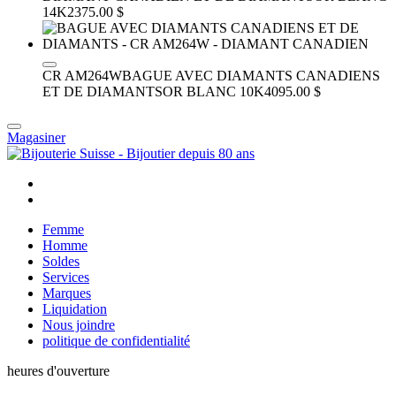
14K
2375.00 $
CR AM264W
BAGUE AVEC DIAMANTS CANADIENS
ET DE DIAMANTS
OR BLANC 10K
4095.00 $
Magasiner
Femme
Homme
Soldes
Services
Marques
Liquidation
Nous joindre
politique de confidentialité
heures d'ouverture