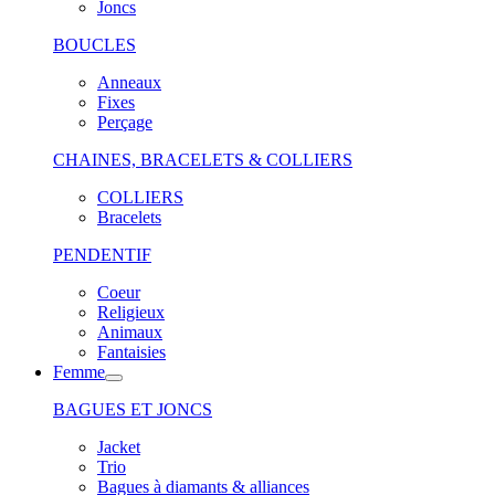
Joncs
BOUCLES
Anneaux
Fixes
Perçage
CHAINES, BRACELETS & COLLIERS
COLLIERS
Bracelets
PENDENTIF
Coeur
Religieux
Animaux
Fantaisies
Femme
BAGUES ET JONCS
Jacket
Trio
Bagues à diamants & alliances