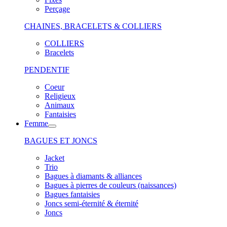
Perçage
CHAINES, BRACELETS & COLLIERS
COLLIERS
Bracelets
PENDENTIF
Coeur
Religieux
Animaux
Fantaisies
Femme
BAGUES ET JONCS
Jacket
Trio
Bagues à diamants & alliances
Bagues à pierres de couleurs (naissances)
Bagues fantaisies
Joncs semi-éternité & éternité
Joncs