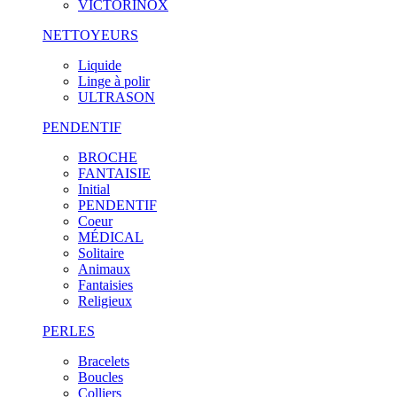
VICTORINOX
NETTOYEURS
Liquide
Linge à polir
ULTRASON
PENDENTIF
BROCHE
FANTAISIE
Initial
PENDENTIF
Coeur
MÉDICAL
Solitaire
Animaux
Fantaisies
Religieux
PERLES
Bracelets
Boucles
Colliers