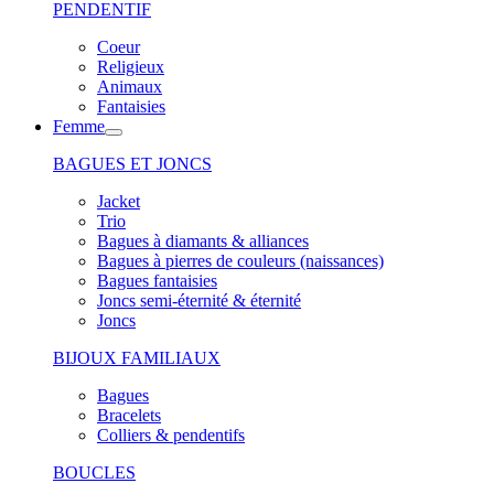
PENDENTIF
Coeur
Religieux
Animaux
Fantaisies
Femme
BAGUES ET JONCS
Jacket
Trio
Bagues à diamants & alliances
Bagues à pierres de couleurs (naissances)
Bagues fantaisies
Joncs semi-éternité & éternité
Joncs
BIJOUX FAMILIAUX
Bagues
Bracelets
Colliers & pendentifs
BOUCLES