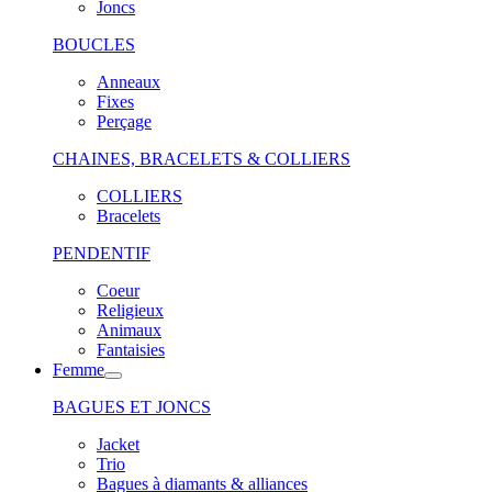
Joncs
BOUCLES
Anneaux
Fixes
Perçage
CHAINES, BRACELETS & COLLIERS
COLLIERS
Bracelets
PENDENTIF
Coeur
Religieux
Animaux
Fantaisies
Femme
BAGUES ET JONCS
Jacket
Trio
Bagues à diamants & alliances