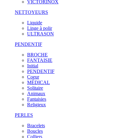
VICTORINOX
NETTOYEURS
Liquide
Linge à polir
ULTRASON
PENDENTIF
BROCHE
FANTAISIE
Initial
PENDENTIF
Coeur
MÉDICAL
Solitaire
Animaux
Fantaisies
Religieux
PERLES
Bracelets
Boucles
Colliers