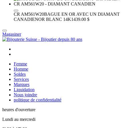
CR AM561W20
BAGUE EN OR AVEC UN DIAMANT
CANADIEN
OR BLANC 14K
1439.00 $
Magasiner
Femme
Homme
Soldes
Services
Marques
Liquidation
Nous joindre
politique de confidentialité
heures d'ouverture
Lundi au mercredi