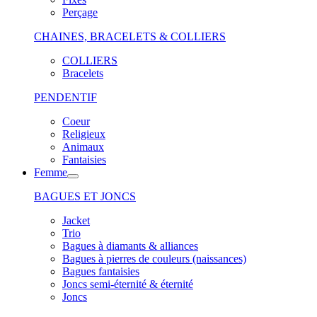
Perçage
CHAINES, BRACELETS & COLLIERS
COLLIERS
Bracelets
PENDENTIF
Coeur
Religieux
Animaux
Fantaisies
Femme
BAGUES ET JONCS
Jacket
Trio
Bagues à diamants & alliances
Bagues à pierres de couleurs (naissances)
Bagues fantaisies
Joncs semi-éternité & éternité
Joncs