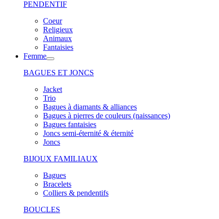
PENDENTIF
Coeur
Religieux
Animaux
Fantaisies
Femme
BAGUES ET JONCS
Jacket
Trio
Bagues à diamants & alliances
Bagues à pierres de couleurs (naissances)
Bagues fantaisies
Joncs semi-éternité & éternité
Joncs
BIJOUX FAMILIAUX
Bagues
Bracelets
Colliers & pendentifs
BOUCLES