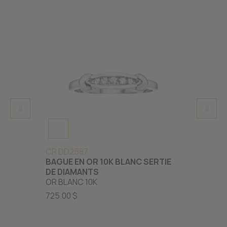
CR DD2587
CR AM
BAGUE EN OR 10K BLANC SERTIE
BAGUE
DE DIAMANTS
D'UN 
OR BLANC 10K
DIAM
OR JAU
725.00 $
1215.0