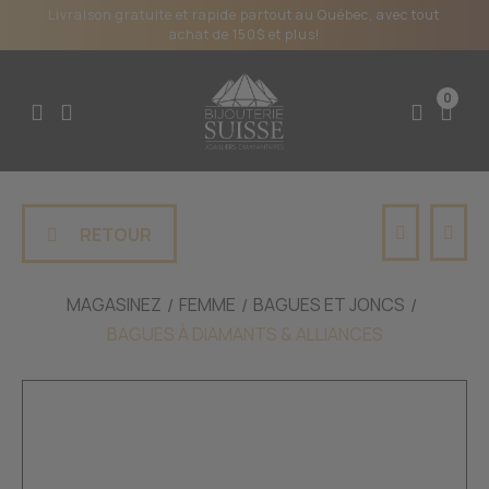
Livraison gratuite et rapide partout au Québec, avec tout
achat de 150$ et plus!
0
RETOUR
MAGASINEZ
FEMME
BAGUES ET JONCS
BAGUES À DIAMANTS & ALLIANCES