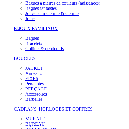
Bagues à pierres de couleurs (naissances)
Bagues fantaisies
Joncs semi-éternité & éternité
Joncs
BIJOUX FAMILIAUX
Bagues
Bracelets
Colliers & pendentifs
BOUCLES
JACKET
Anneaux
FIXES
Pendantes
PERÇAGE
Accessoires
Barbelles
CADRANS, HORLOGES ET COFFRES
MURALE
BUREAU