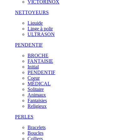
VICTORINOX
NETTOYEURS
Liquide
Linge à polir
ULTRASON
PENDENTIF
BROCHE
FANTAISIE
Initial
PENDENTIF
Coeur
MÉDICAL
Solitaire
Animaux
Fantaisies
Religieux
PERLES
Bracelets
Boucles
Colliers