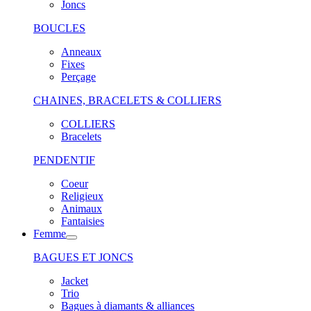
Joncs
BOUCLES
Anneaux
Fixes
Perçage
CHAINES, BRACELETS & COLLIERS
COLLIERS
Bracelets
PENDENTIF
Coeur
Religieux
Animaux
Fantaisies
Femme
BAGUES ET JONCS
Jacket
Trio
Bagues à diamants & alliances