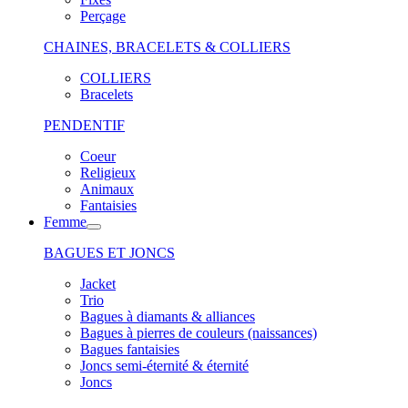
Perçage
CHAINES, BRACELETS & COLLIERS
COLLIERS
Bracelets
PENDENTIF
Coeur
Religieux
Animaux
Fantaisies
Femme
BAGUES ET JONCS
Jacket
Trio
Bagues à diamants & alliances
Bagues à pierres de couleurs (naissances)
Bagues fantaisies
Joncs semi-éternité & éternité
Joncs