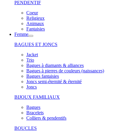
PENDENTIF
Coeur
Religieux
Animaux
Fantaisies
Femme
BAGUES ET JONCS
Jacket
Trio
Bagues à diamants & alliances
Bagues à pierres de couleurs (naissances)
Bagues fantaisies
Joncs semi-éternité & éternité
Joncs
BIJOUX FAMILIAUX
Bagues
Bracelets
Colliers & pendentifs
BOUCLES