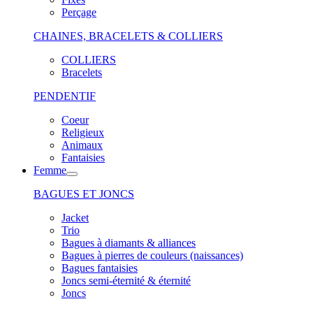
Perçage
CHAINES, BRACELETS & COLLIERS
COLLIERS
Bracelets
PENDENTIF
Coeur
Religieux
Animaux
Fantaisies
Femme
BAGUES ET JONCS
Jacket
Trio
Bagues à diamants & alliances
Bagues à pierres de couleurs (naissances)
Bagues fantaisies
Joncs semi-éternité & éternité
Joncs