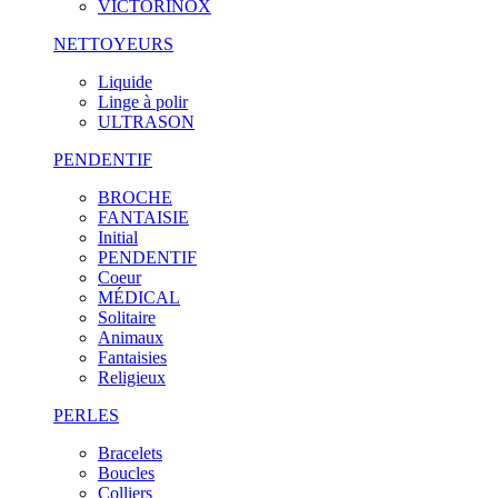
VICTORINOX
NETTOYEURS
Liquide
Linge à polir
ULTRASON
PENDENTIF
BROCHE
FANTAISIE
Initial
PENDENTIF
Coeur
MÉDICAL
Solitaire
Animaux
Fantaisies
Religieux
PERLES
Bracelets
Boucles
Colliers