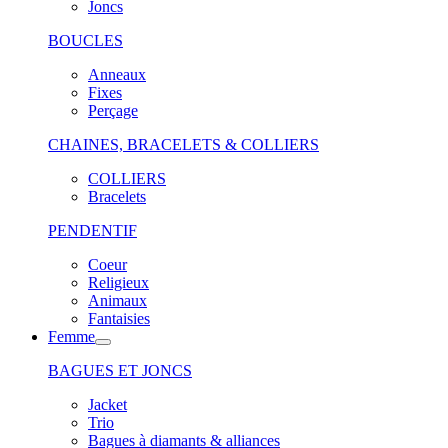
Joncs
BOUCLES
Anneaux
Fixes
Perçage
CHAINES, BRACELETS & COLLIERS
COLLIERS
Bracelets
PENDENTIF
Coeur
Religieux
Animaux
Fantaisies
Femme
BAGUES ET JONCS
Jacket
Trio
Bagues à diamants & alliances