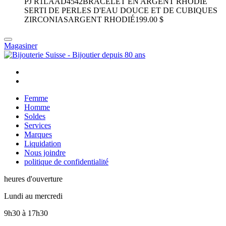
PJ R1LAAD4542
BRACELET EN ARGENT RHODIÉ
SERTI DE PERLES D'EAU DOUCE ET DE CUBIQUES
ZIRCONIAS
ARGENT RHODIÉ
199.00 $
Magasiner
Femme
Homme
Soldes
Services
Marques
Liquidation
Nous joindre
politique de confidentialité
heures d'ouverture
Lundi au mercredi
9h30
à
17h30