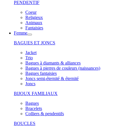
PENDENTIF
Coeur
Religieux
Animaux
Fantaisies
Femme
BAGUES ET JONCS
Jacket
Trio
Bagues à diamants & alliances
Bagues à pierres de couleurs (naissances)
Bagues fantaisies
Joncs semi-éternité & éternité
Joncs
BIJOUX FAMILIAUX
Bagues
Bracelets
Colliers & pendentifs
BOUCLES