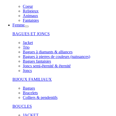
Coeur
Religieux
Animaux
Fantaisies
Femme
BAGUES ET JONCS
Jacket
Trio
Bagues à diamants & alliances
Bagues à pierres de couleurs (naissances)
Bagues fantaisies
Joncs semi-éternité & éternité
Joncs
BIJOUX FAMILIAUX
Bagues
Bracelets
Colliers & pendentifs
BOUCLES
JACKET