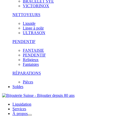
BRACELET SYE
VICTORINOX
NETTOYEURS
Liquide
Linge à polir
ULTRASON
PENDENTIF
FANTAISIE
PENDENTIF
Religieux
Fantaisies
RÉPARATIONS
Pièces
Soldes
Liquidation
Services
À propos