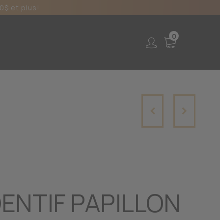
0$ et plus!
0
ENTIF PAPILLON