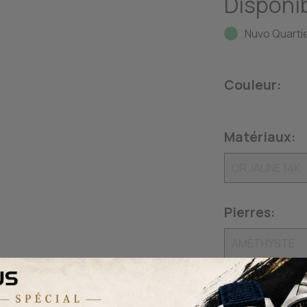
Disponib
Nuvo Quartie
Couleur:
Matériaux:
Pierres:
QUANTITÉ