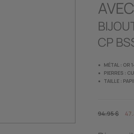
AVEC
BIJOUT
CP BS
MÉTAL : OR 
PIERRES : C
TAILLE : PAP
94.95 $
47.