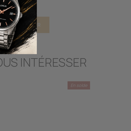
JOUTER AU PANIER
OUS INTÉRESSER
En solde