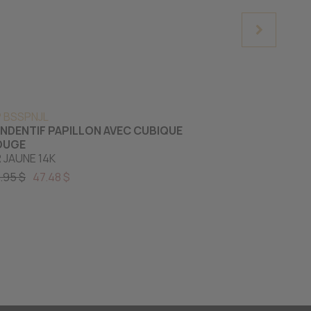
 BSSPNJL
CP BP DE 10
NDENTIF PAPILLON AVEC CUBIQUE
PENDENTIF P
OUGE
PÂLE
 JAUNE 14K
CZ COULEUR
.95 $
47.48 $
55.00 $
27.5