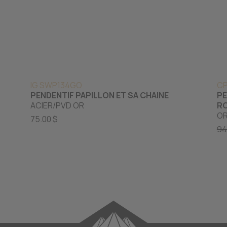
IG SWP134GO
CP
PENDENTIF PAPILLON ET SA CHAINE
PE
ACIER/PVD OR
R
OR
75.00 $
94