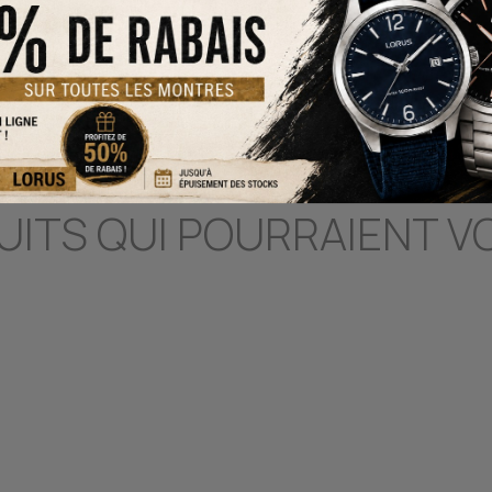
-
+
A
UITS QUI POURRAIENT V