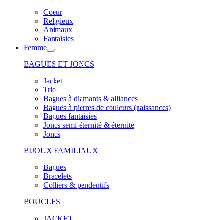
Coeur
Religieux
Animaux
Fantaisies
Femme
BAGUES ET JONCS
Jacket
Trio
Bagues à diamants & alliances
Bagues à pierres de couleurs (naissances)
Bagues fantaisies
Joncs semi-éternité & éternité
Joncs
BIJOUX FAMILIAUX
Bagues
Bracelets
Colliers & pendentifs
BOUCLES
JACKET