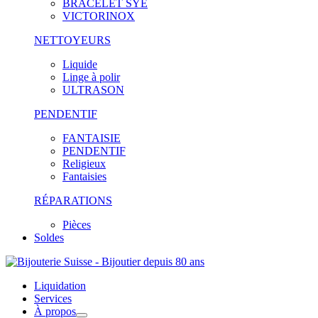
BRACELET SYE
VICTORINOX
NETTOYEURS
Liquide
Linge à polir
ULTRASON
PENDENTIF
FANTAISIE
PENDENTIF
Religieux
Fantaisies
RÉPARATIONS
Pièces
Soldes
Liquidation
Services
À propos