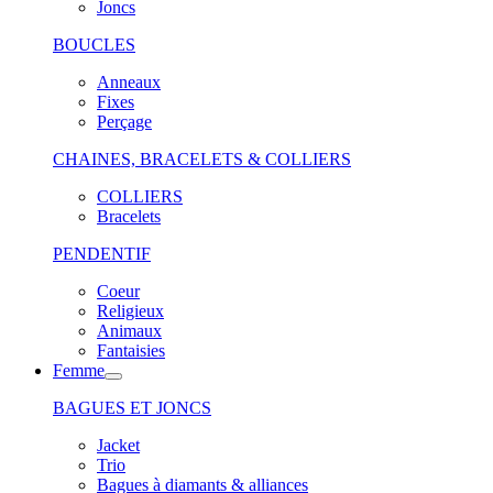
Joncs
BOUCLES
Anneaux
Fixes
Perçage
CHAINES, BRACELETS & COLLIERS
COLLIERS
Bracelets
PENDENTIF
Coeur
Religieux
Animaux
Fantaisies
Femme
BAGUES ET JONCS
Jacket
Trio
Bagues à diamants & alliances