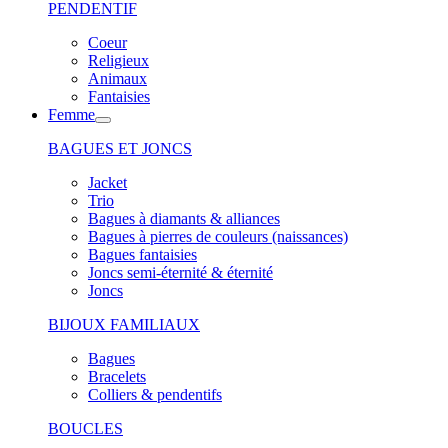
PENDENTIF
Coeur
Religieux
Animaux
Fantaisies
Femme
BAGUES ET JONCS
Jacket
Trio
Bagues à diamants & alliances
Bagues à pierres de couleurs (naissances)
Bagues fantaisies
Joncs semi-éternité & éternité
Joncs
BIJOUX FAMILIAUX
Bagues
Bracelets
Colliers & pendentifs
BOUCLES