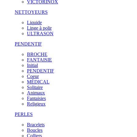
VICTORINOX
NETTOYEURS
Liquide
Linge à polir
ULTRASON
PENDENTIF
BROCHE
FANTAISIE
Initial
PENDENTIF
Coeur
MÉDICAL
Solitaire
Animaux
Fantaisies
Religieux
PERLES
Bracelets
Boucles
Colliers