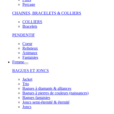
Perçage
CHAINES, BRACELETS & COLLIERS
COLLIERS
Bracelets
PENDENTIF
Coeur
Religieux
Animaux
Fantaisies
Femme
BAGUES ET JONCS
Jacket
Trio
Bagues à diamants & alliances
Bagues à pierres de couleurs (naissances)
Bagues fantaisies
Joncs semi-éternité & éternité
Joncs